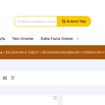
Arama Yap
yfa
Yeni Ürünler
Daha Fazla Göster
/
BİLGİSAYAR & TABLET
/
BİLGİSAYAR BİLEŞENLERİ
/
POWER SUPLY