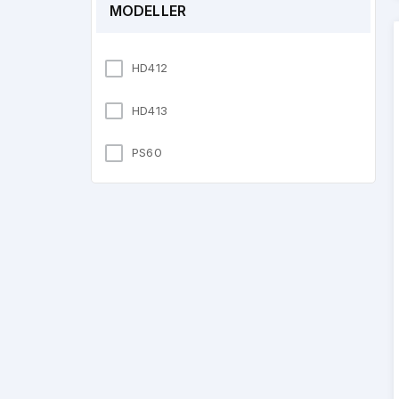
MODELLER
HD412
HD413
PS60