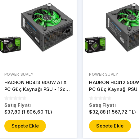
POWER SUPLY
POWER SUPLY
HADRON HD413 600W ATX
HADRON HD412 500
PC Güç Kaynağı PSU - 12cm
PC Güç Kaynağı PSU
Fan - Kutulu - Siyah
Fan - Kutulu - Siyah
Satış Fiyatı
Satış Fiyatı
$37,89 (1.806,60 TL)
$32,88 (1.567,72 TL)
Sepete Ekle
Sepete Ekle