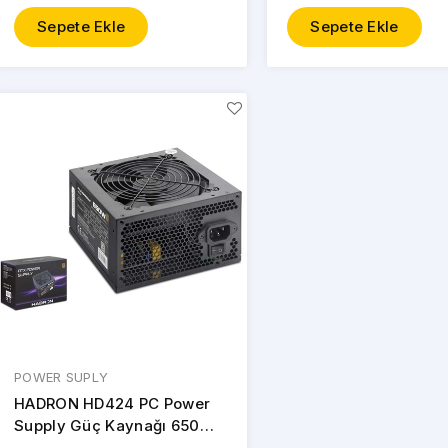
Sepete Ekle
Sepete Ekle
POWER SUPLY
HADRON HD424 PC Power
Supply Güç Kaynağı 650W
12cm Fan ATX 80 Plus Siyah