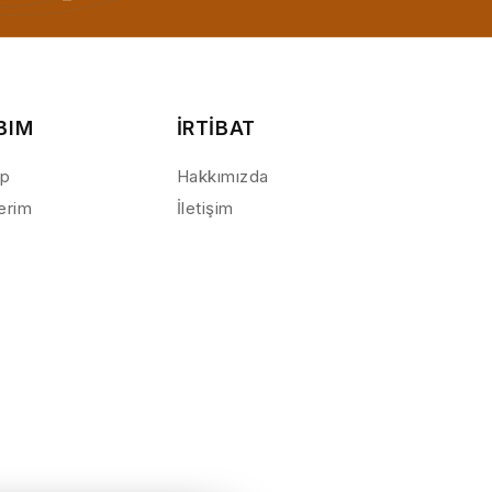
BIM
İRTİBAT
ap
Hakkımızda
lerim
İletişim