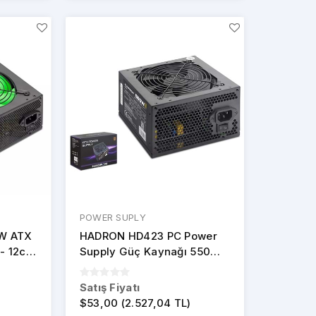
POWER SUPLY
W ATX
HADRON HD423 PC Power
 - 12cm
Supply Güç Kaynağı 550W
12 cm Fan ATX 80 Plus
Siyah
Satış Fiyatı
$53,00 (2.527,04 TL)