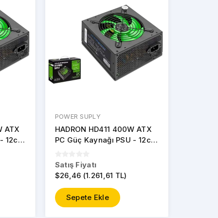
POWER SUPLY
W ATX
HADRON HD411 400W ATX
 - 12cm
PC Güç Kaynağı PSU - 12cm
Fan - Kutulu - Siyah
Satış Fiyatı
$26,46 (1.261,61 TL)
Sepete Ekle