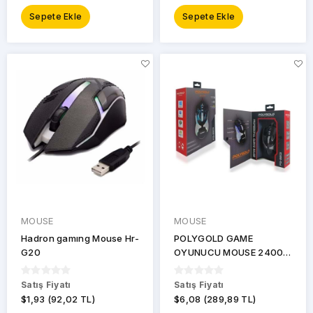
CYBER
Sepete Ekle
Sepete Ekle
HADRON
HP
KONFULON
NODAR
POLYGOLD
SPRANGE
MOUSE
MOUSE
Hadron gamıng Mouse Hr-
POLYGOLD GAME
MODELLER
G20
OYUNUCU MOUSE 2400
DPI PG-8813
c15
Satış Fiyatı
Satış Fiyatı
$1,93 (92,02 TL)
$6,08 (289,89 TL)
C18