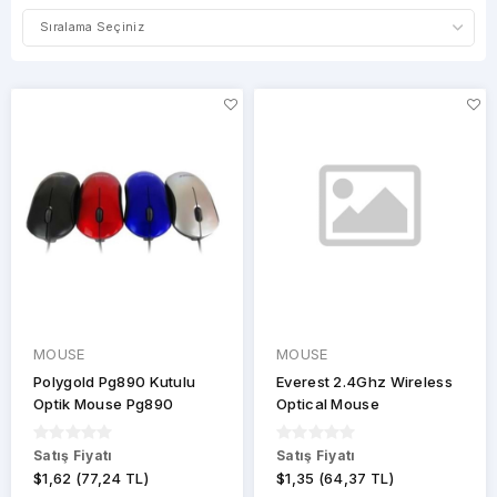
MİKROFON
MOUSE
MOUSE
FİYAT
PAD
ARALIĞI
OPTİK
OKUYUCU
SES
SİSTEMLERİ
SOĞUTUCULAR
USB
ÜRÜNLERİ
MOUSE
MOUSE
Polygold Pg890 Kutulu
Everest 2.4Ghz Wireless
Optik Mouse Pg890
Optical Mouse
MARKALAR
Satış Fiyatı
Satış Fiyatı
CONCORD
$1,62 (77,24 TL)
$1,35 (64,37 TL)