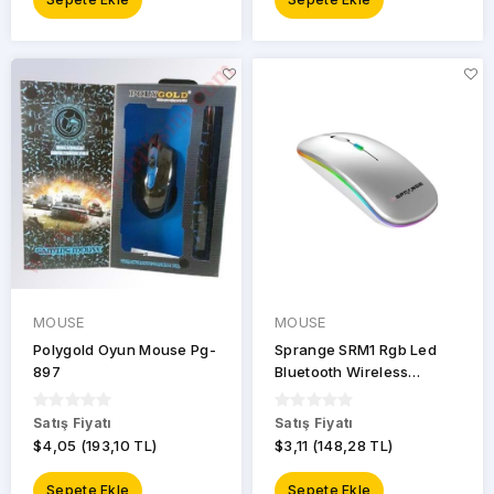
MOUSE
MOUSE
Polygold Oyun Mouse Pg-
Sprange SRM1 Rgb Led
897
Bluetooth Wireless
Kablosuz Mouse - Gri
Satış Fiyatı
Satış Fiyatı
$4,05 (193,10 TL)
$3,11 (148,28 TL)
Sepete Ekle
Sepete Ekle