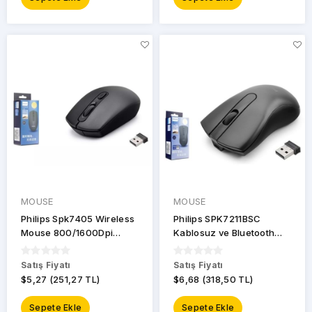
MOUSE
MOUSE
Philips Spk7405 Wireless
Philips SPK7211BSC
Mouse 800/1600Dpi
Kablosuz ve Bluetooth
Siyah M405
Sessiz Şarjlı Optik Mouse
- Siyah M211
Satış Fiyatı
Satış Fiyatı
$5,27 (251,27 TL)
$6,68 (318,50 TL)
Sepete Ekle
Sepete Ekle