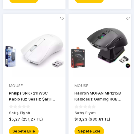
MOUSE
MOUSE
Philips SPK7211WSC
Hadron MOFAN MF1215B
Kablosuz Sessiz Şarjlı
Kablosuz Gaming RGB
Optik Mouse - Beyaz M211
Mouse Şarj Standlı - Siyah
Satış Fiyatı
Satış Fiyatı
$5,27 (251,27 TL)
$13,23 (630,81 TL)
Sepete Ekle
Sepete Ekle