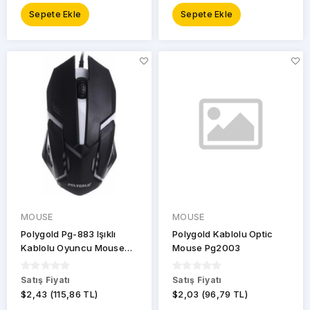
Sepete Ekle
Sepete Ekle
C23
C24
G15
HDX3251
HDX3401
HDX3408
HR-
G20
MOUSE
MOUSE
Polygold Pg-883 Işıklı
Polygold Kablolu Optic
SRM1
Kablolu Oyuncu Mouse
Mouse Pg2003
Siyah
Satış Fiyatı
Satış Fiyatı
$2,43 (115,86 TL)
$2,03 (96,79 TL)