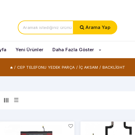
Tü
Arama Yap
yfa
Yeni Ürünler
Daha Fazla Göster
/
CEP TELEFONU YEDEK PARÇA
/
İÇ AKSAM
/
BACKLİGHT