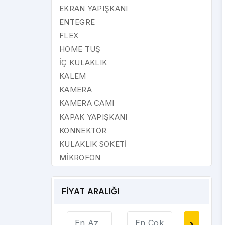
EKRAN YAPIŞKANI
ENTEGRE
FLEX
HOME TUŞ
İÇ KULAKLIK
KALEM
KAMERA
KAMERA CAMI
KAPAK YAPIŞKANI
KONNEKTÖR
KULAKLIK SOKETİ
MİKROFON
MMC SİM YUVASI
NFC
FİYAT ARALIĞI
OCA
ON-OFF FLEX