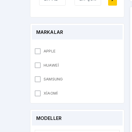
PARMAK İZİ
POLARİZE
SENSÖR
ŞARJ BORDU
ŞARJ SOKETİ
MARKALAR
TİTREŞİM
TUŞ BORDU
APPLE
VİDA
HUAWEİ
SAMSUNG
XİAOMİ
MODELLER