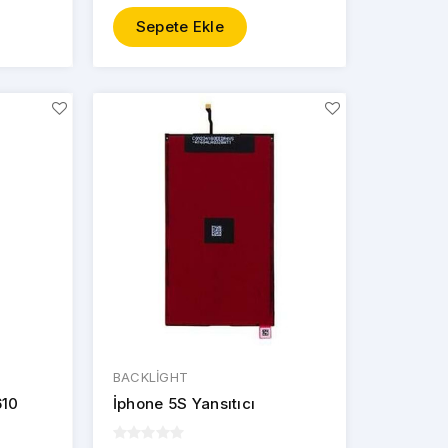
Sepete Ekle
BACKLİGHT
610
İphone 5S Yansıtıcı