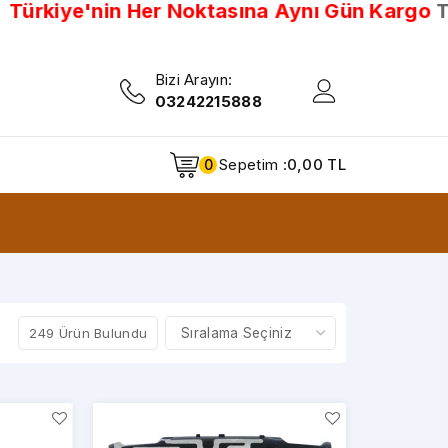
iye'nin Her Noktasına Aynı Gün Kargo
Türkiye
Bizi Arayın:
03242215888
Sepetim :
0,00 TL
0
249 Ürün Bulundu