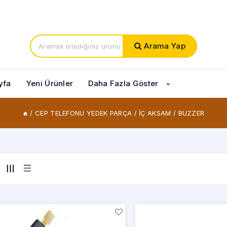
Türk
Arama Yap
yfa
Yeni Ürünler
Daha Fazla Göster
/
CEP TELEFONU YEDEK PARÇA
/
İÇ AKSAM
/
BUZZER