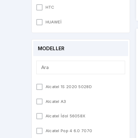
HTC
HUAWEİ
LENOVO
MODELLER
LG
NOKİA
OEM
Alcatel 1S 2020 5028D
OPPO
Alcatel A3
REEDER
Alcatel İdol 56058X
SAMSUNG
Alcatel Pop 4 6.0 7070