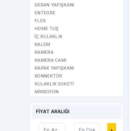
EKRAN YAPIŞKANI
ENTEGRE
FLEX
HOME TUŞ
İÇ KULAKLIK
KALEM
KAMERA
KAMERA CAMI
KAPAK YAPIŞKANI
KONNEKTÖR
KULAKLIK SOKETİ
MİKROFON
MMC SİM YUVASI
NFC
FİYAT ARALIĞI
OCA
ON-OFF FLEX