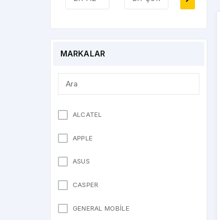
PARMAK İZİ
POLARİZE
SENSÖR
ŞARJ BORDU
ŞARJ SOKETİ
MARKALAR
TİTREŞİM
TUŞ BORDU
VİDA
ALCATEL
APPLE
ASUS
CASPER
GENERAL MOBİLE