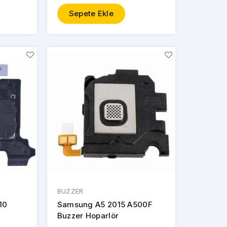
Sepete Ekle
BUZZER
10
Samsung A5 2015 A500F
Buzzer Hoparlör