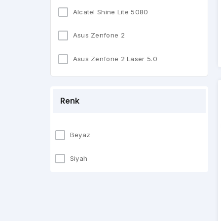
SONY
Alcatel Shine Lite 5080
TURKCELL
Asus Zenfone 2
VESTEL
Asus Zenfone 2 Laser 5.0
VODAFONE
Asus Zenfone 2 Laser 5.5
XİAOMİ
Renk
Asus Zenfone 5
Asus Zenfone 5 Lite
Beyaz
Casper A1
Siyah
Casper A1 Plus
Casper E1