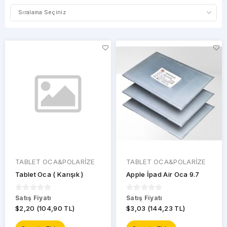
FİYAT
ARALIĞI
MARKALAR
TABLET OCA&POLARİZE
TABLET OCA&POLARİZE
Tablet Oca ( Karışık )
Apple İpad Air Oca 9.7
APPLE
Satış Fiyatı
Satış Fiyatı
DİĞER
$2,20 (104,90 TL)
$3,03 (144,23 TL)