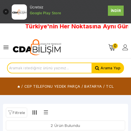
Ücretsiz
İNDİR
Google Play Store
KATEGORİLER
Türkiye'nin Her Noktasına Aynı Gün K
APPLE
DİĞER
GENERAL
0
MOBİLE
HUAWEİ
İNFİNİX
Arama Yap
NOKİA
SAMSUNG
TCL
/
CEP TELEFONU YEDEK PARÇA
/
BATARYA
/
TCL
TRİDENT
XİAOMi
XİAOMİ
Filtrele
2 Ürün Bulundu
FİYAT