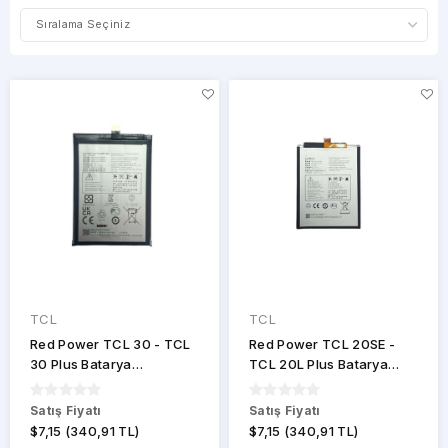
ARALIĞI
MARKALAR
TCL
TCL
TCL
Red Power TCL 30 - TCL
Red Power TCL 20SE -
30 Plus Batarya
TCL 20L Plus Batarya
TLP049B7
TLP048A1
Satış Fiyatı
Satış Fiyatı
$7,15 (340,91 TL)
$7,15 (340,91 TL)