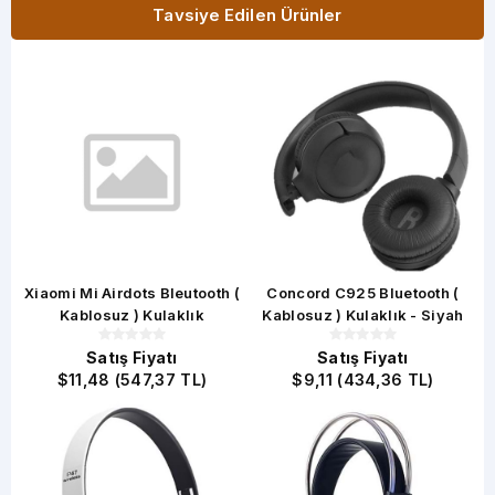
Tavsiye Edilen Ürünler
Xiaomi Mi Airdots Bleutooth (
Concord C925 Bluetooth (
S
Kablosuz ) Kulaklık
Kablosuz ) Kulaklık - Siyah
Satış Fiyatı
Satış Fiyatı
$11,48 (547,37 TL)
$9,11 (434,36 TL)