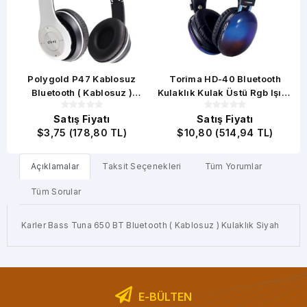
ed
Polygold P47 Kablosuz
Torima HD-40 Bluetooth
Bluetooth ( Kablosuz )
Kulaklık Kulak Üstü Rgb Işıklı
D
Kulaklık - Beyaz
Kablosuz Kulaklık - Siyah
Satış Fiyatı
Satış Fiyatı
i
$3,75 (178,80 TL)
$10,80 (514,94 TL)
Açıklamalar
Taksit Seçenekleri
Tüm Yorumlar
Tüm Sorular
Karler Bass Tuna 650 BT Bluetooth ( Kablosuz ) Kulaklık Siyah
E-BÜLTEN