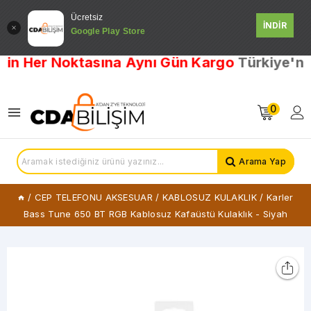
Ücretsiz
İNDİR
Google Play Store
 Her Noktasına Aynı Gün Kargo
Türkiye'nin He
0
Arama Yap
/
CEP TELEFONU AKSESUAR
/
KABLOSUZ KULAKLIK
/
Karler
Bass Tune 650 BT RGB Kablosuz Kafaüstü Kulaklık - Siyah