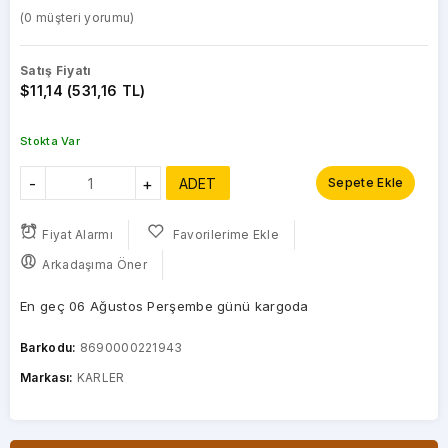
(
0
müşteri yorumu)
Satış Fiyatı
$11,14 (531,16 TL)
Stokta Var
-
+
ADET
Sepete Ekle
Fiyat Alarmı
Favorilerime Ekle
Arkadaşıma Öner
En geç 06 Ağustos Perşembe günü kargoda
Barkodu:
8690000221943
Markası:
KARLER